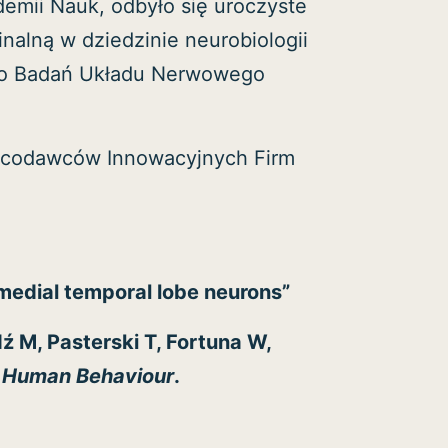
demii Nauk, odbyło się uroczyste
inalną w dziedzinie neurobiologii
two Badań Układu Nerwowego
racodawców Innowacyjnych Firm
medial temporal lobe neurons”
 M, Pasterski T, Fortuna W,
 Human Behaviour
.