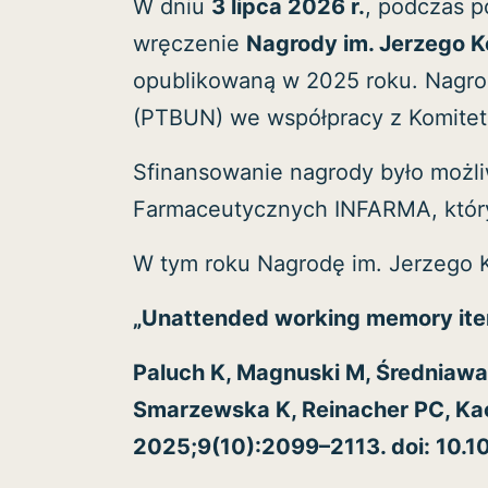
W dniu
3 lipca 2026 r.
, podczas p
wręczenie
Nagrody im. Jerzego 
opublikowaną w 2025 roku. Nagro
(PTBUN) we współpracy z Komitet
Sfinansowanie nagrody było możl
Farmaceutycznych INFARMA, któr
W tym roku Nagrodę im. Jerzego Ko
„Unattended working memory item
Paluch K, Magnuski M, Średniawa 
Smarzewska K, Reinacher PC, Kac
2025;9(10):2099–2113. doi: 10