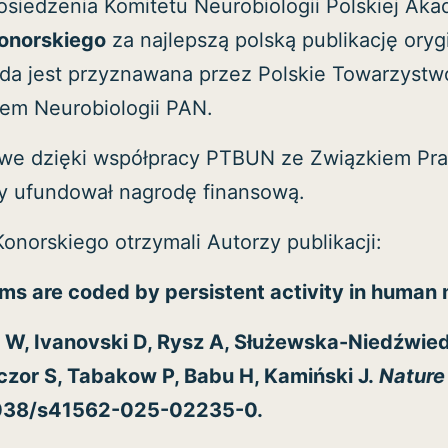
osiedzenia Komitetu Neurobiologii Polskiej Aka
Konorskiego
za najlepszą polską publikację oryg
da jest przyznawana przez Polskie Towarzys
em Neurobiologii PAN.
iwe dzięki współpracy PTBUN ze Związkiem P
y ufundował nagrodę finansową.
norskiego otrzymali Autorzy publikacji:
s are coded by persistent activity in human 
W, Ivanovski D, Rysz A, Służewska-Niedźwiedź
zor S, Tabakow P, Babu H, Kamiński J.
Nature
.1038/s41562-025-02235-0.