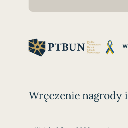
Przejdź
do
treści
W
PTBUN
Wręczenie nagrody i