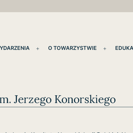
YDARZENIA
O TOWARZYSTWIE
EDUKA
Rozwiń
Rozwiń
menu
menu
m. Jerzego Konorskiego