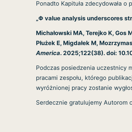
Ponadto Kapituła zdecydowała o 
„Φ value analysis underscores st
Michałowski MA, Terejko K, Gos 
Płużek E, Migdałek M, Mozrzyma
America
. 2025;122(38). doi: 10
Podczas posiedzenia uczestnicy m
pracami zespołu, którego publika
wyróżnionej pracy zostanie wygło
Serdecznie gratulujemy Autorom o