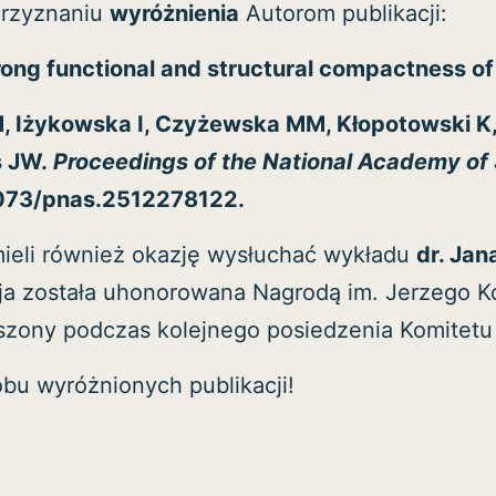
przyznaniu
wyróżnienia
Autorom publikacji:
rong functional and structural compactness o
M, Iżykowska I, Czyżewska MM, Kłopotowski K,
s JW.
Proceedings of the National Academy of 
.1073/pnas.2512278122.
ieli również okazję wysłuchać wykładu
dr. Ja
cja została uhonorowana Nagrodą im. Jerzego 
szony podczas kolejnego posiedzenia Komitetu
bu wyróżnionych publikacji!