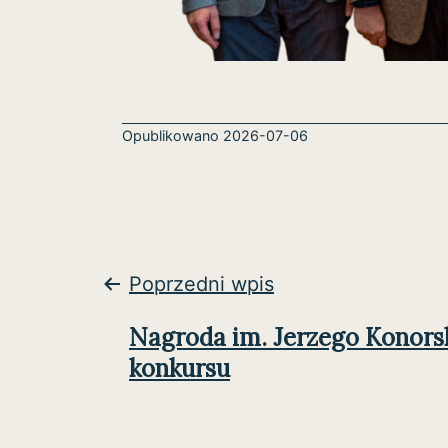
Opublikowano
2026-07-06
Nawigacja
Poprzedni wpis
wpisu
Nagroda im. Jerzego Konors
konkursu