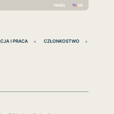
PANEL
EN
CJA I PRACA
CZŁONKOSTWO
Rozwiń
Rozwiń
menu
menu