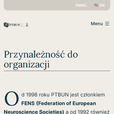
Przejdź
PANEL
EN
do
PTBUN
treści
Menu
Przynależność do
organizacji
O
d 1998 roku PTBUN jest członkiem
FENS
(Federation of European
Neuroscience Societies)
a od 1992 również