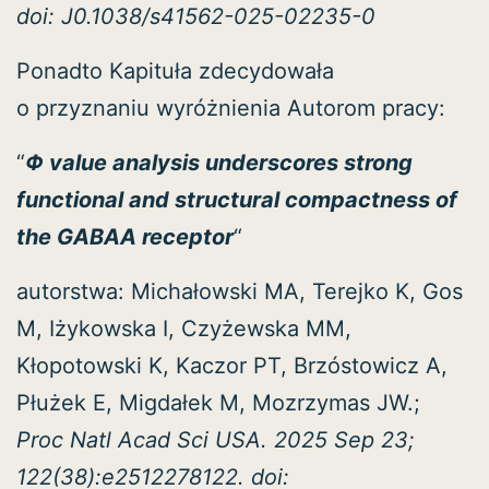
doi: J0.1038/s41562-025-02235-0
Ponadto Kapituła zdecydowała
o przyznaniu wyróżnienia Autorom pracy:
“
Φ value analysis underscores strong
functional and structural compactness of
the GABAA receptor
“
autorstwa: Michałowski MA, Terejko K, Gos
M, Iżykowska I, Czyżewska MM,
Kłopotowski K, Kaczor PT, Brzóstowicz A,
Płużek E, Migdałek M, Mozrzymas JW.;
Proc Natl Acad Sci USA. 2025 Sep 23;
122(38):e2512278122. doi: