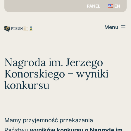
Przejdź
PANEL
EN
do
PTBUN
treści
Menu
Nagroda im. Jerzego
Konorskiego – wyniki
konkursu
Mamy przyjemność przekazania
Państwu
wyników konkursu o Nagrodę im.