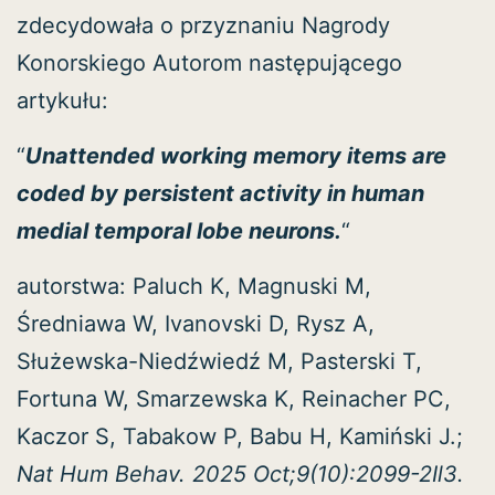
zdecydowała o przyznaniu Nagrody
Konorskiego Autorom następującego
artykułu:
“
Unattended working memory items are
coded by persistent activity in human
medial temporal lobe neurons.
“
autorstwa: Paluch K, Magnuski M,
Średniawa W, Ivanovski D, Rysz A,
Służewska-Niedźwiedź M, Pasterski T,
Fortuna W, Smarzewska K, Reinacher PC,
Kaczor S, Tabakow P, Babu H, Kamiński J.;
Nat Hum Behav. 2025 Oct;9(10):2099-2Il3.