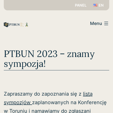
Przejdź
PANEL
EN
do
PTBUN
treści
Menu
PTBUN 2023 – znamy
sympozja!
Zapraszamy do zapoznania się z
listą
sympozjów
zaplanowanych na Konferencję
w Toruniu i namawiamy do zgłaszani