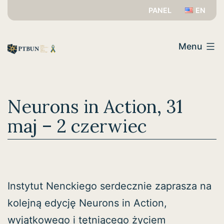
Przejdź
PANEL
EN
do
PTBUN
treści
Menu
Neurons in Action, 31
maj – 2 czerwiec
Instytut Nenckiego serdecznie zaprasza na
kolejną edycję Neurons in Action,
wyjątkowego i tętniącego życiem