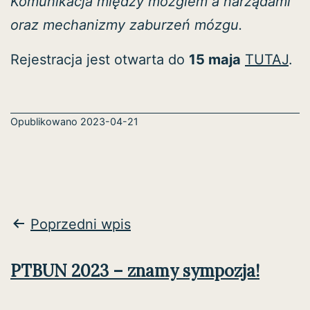
Komunikacja między mózgiem a narządami
oraz mechanizmy zaburzeń mózgu.
Rejestracja jest otwarta do
15 maja
TUTAJ
.
Opublikowano
2023-04-21
Nawigacja
Poprzedni wpis
wpisu
PTBUN 2023 – znamy sympozja!