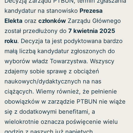
Decyzją Zarządu PTBUN, termin zgłaszania
kandydatur na stanowisko
Prezesa
Elekta
oraz
członków
Zarządu Głównego
został przedłużony do
7 kwietnia 2025
roku
. Decyzja ta jest podyktowana bardzo
małą liczbą kandydatur zgłoszonych do
wyborów władz Towarzystwa. Wszyscy
zdajemy sobie sprawę z obciążeń
naukowych/dydaktycznych na nas
ciążących. Wiemy również, że pełnienie
obowiązków w zarządzie PTBUN nie wiąże
się z dodatkowymi benefitami, a
wielokrotnie oznacza poświęcenie wielu
godzin z naszych już napiętych