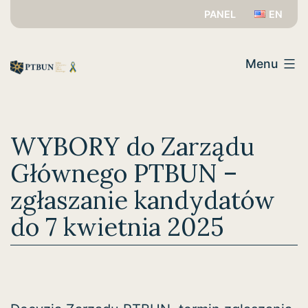
Przejdź
PANEL
EN
do
PTBUN
treści
Menu
WYBORY do Zarządu
Głównego PTBUN –
zgłaszanie kandydatów
do 7 kwietnia 2025