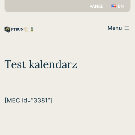
Przejdź
PANEL
EN
do
PTBUN
treści
Menu
Test kalendarz
[MEC id=”3381″]