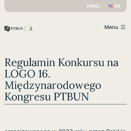
Przejdź
PANEL
EN
do
PTBUN
treści
Menu
Regulamin Konkursu na
LOGO 16.
Międzynarodowego
Kongresu PTBUN