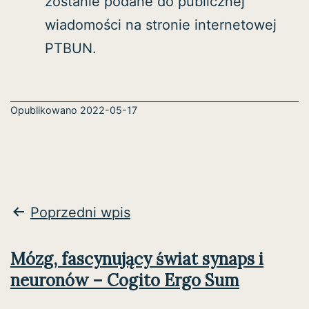
zostanie podane do publicznej
wiadomości na stronie internetowej
PTBUN.
Opublikowano
2022-05-17
Nawigacja
Poprzedni wpis
wpisu
Mózg, fascynujący świat synaps i
neuronów – Cogito Ergo Sum