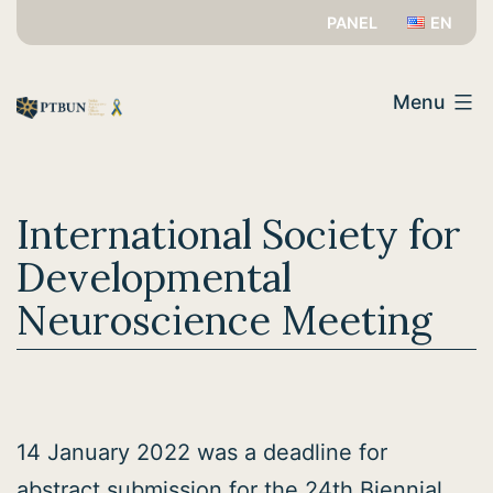
Przejdź
PANEL
EN
do
PTBUN
treści
Menu
International Society for
Developmental
Neuroscience Meeting
14 January 2022 was a deadline for
abstract submission
for the 24th Biennial