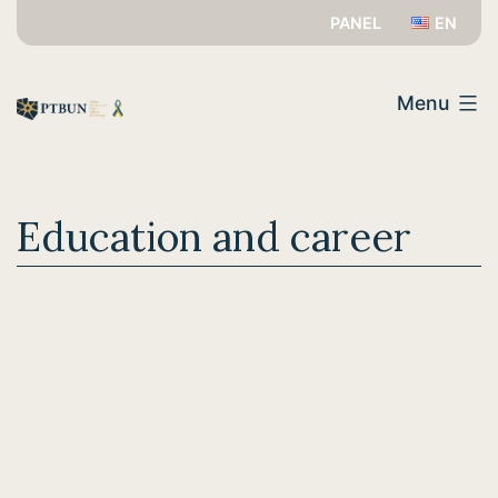
Przejdź
PANEL
EN
do
PTBUN
treści
Menu
Education and career