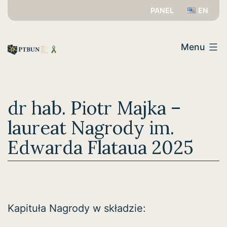
Przejdź
PANEL
EN
do
PTBUN
treści
Menu
dr hab. Piotr Majka –
laureat Nagrody im.
Edwarda Flataua 2025
Kapituła Nagrody w składzie: