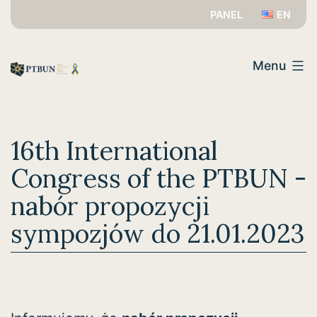
Przejdź
PANEL
EN
do
PTBUN
treści
Menu
16th International
Congress of the PTBUN -
nabór propozycji
sympozjów do 21.01.2023