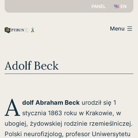
Przejdź
PANEL
EN
do
PTBUN
treści
Menu
Adolf Beck
A
dolf Abraham Beck
urodził się 1
stycznia 1863 roku w Krakowie, w
ubogiej, żydowskiej rodzinie rzemieślniczej.
Polski neurofizjolog, profesor Uniwersytetu