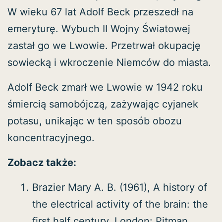
W wieku 67 lat Adolf Beck przeszedł na
emeryturę. Wybuch II Wojny Światowej
zastał go we Lwowie. Przetrwał okupację
sowiecką i wkroczenie Niemców do miasta.
Adolf Beck zmarł we Lwowie w 1942 roku
śmiercią samobójczą, zażywając cyjanek
potasu, unikając w ten sposób obozu
koncentracyjnego.
Zobacz także:
Brazier Mary A. B. (1961), A history of
the electrical activity of the brain: the
first half century, London: Pitman