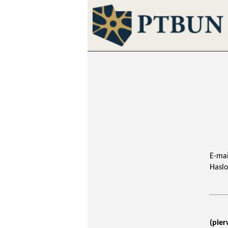
E-mai
Haslo
(pier