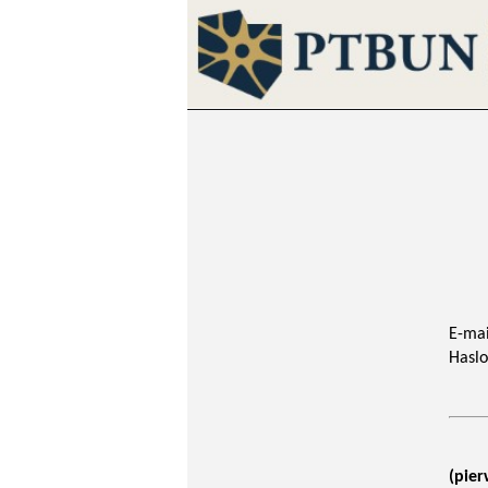
E-mai
Haslo
(pier