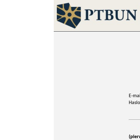
E-mai
Haslo
(pier