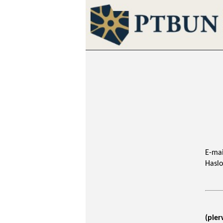
E-mai
Haslo
(pier