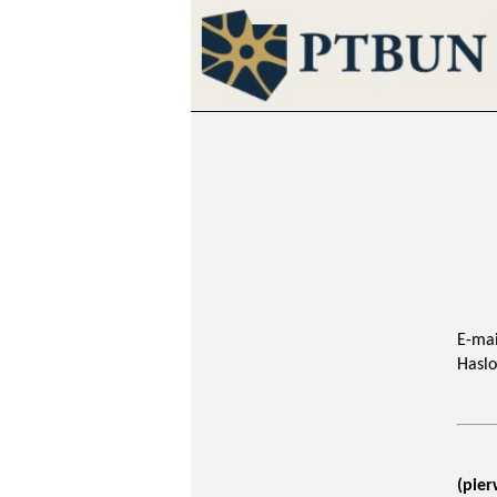
E-mai
Haslo
(pier