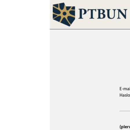
E-mai
Haslo
(pier