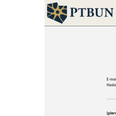
E-mai
Haslo
(pier