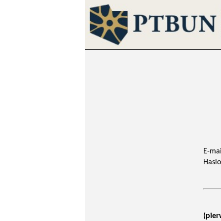
E-mai
Haslo
(pier