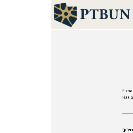
E-mai
Haslo
(pier