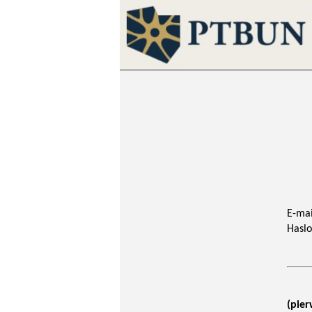
E-mai
Haslo
(pier